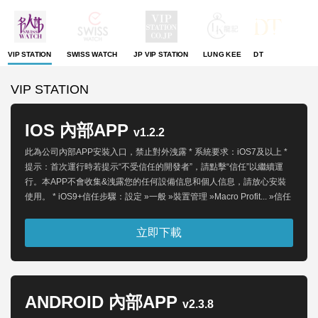
SWISS WATCH
JP VIP STATION
LUNG KEE
DT
VIP STATION
VIP STATION
IOS 內部APP
v1.2.2
此為公司內部APP安裝入口，禁止對外洩露 * 系統要求：iOS7及以上 *
提示：首次運行時若提示“不受信任的開發者”，請點擊“信任”以繼續運
行。本APP不會收集&洩露您的任何設備信息和個人信息，請放心安裝
使用。 * iOS9+信任步驟：設定 »一般 »裝置管理 »Macro Profit... »信任
立即下載
ANDROID 內部APP
v2.3.8